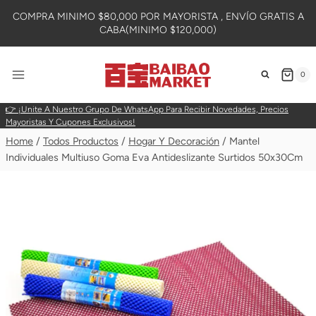
Skip
COMPRA MINIMO $80,000 POR MAYORISTA , ENVÍO GRATIS A
To
CABA(MINIMO $120,000)
Content
0
👉 ¡Unite A Nuestro Grupo De WhatsApp Para Recibir Novedades, Precios
Mayoristas Y Cupones Exclusivos!
Home
/
Todos Productos
/
Hogar Y Decoración
/
Mantel
Individuales Multiuso Goma Eva Antideslizante Surtidos 50x30Cm