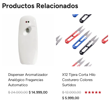
Es:
$ 15.000,00.
Productos Relacionados
$ 9.999,00.
Dispenser Aromatizador
X12 Tijera Corta Hilo
Analógico Fragancias
Costurero Colores
Automatico
Surtidos
El
El
El
$
24.000,00
$
14.999,00
$
12.000,00
Precio
Precio
El
Precio
Valorado
$
5.999,00
En
Original
Actual
Precio
Original
5.00
De 5
Era:
Es:
Actual
Era: