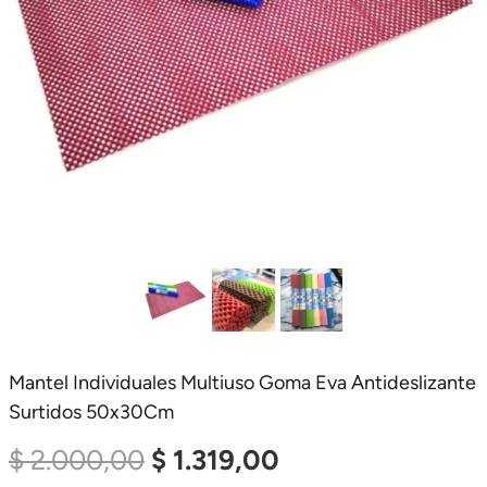
Mantel Individuales Multiuso Goma Eva Antideslizante
Surtidos 50x30Cm
El
El
$
2.000,00
$
1.319,00