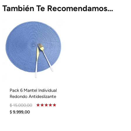
También Te Recomendamos…
Pack 6 Mantel Individual
Redondo Antideslizante
El
$
15.000,00
El
Precio
Valorado
$
9.999,00
En
Precio
Original
4.95
De 5
Actual
Era: