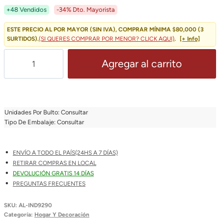
Precio
Precio
+48 Vendidos
-34% Dto. Mayorista
Original
Actual
ESTE PRECIO AL POR MAYOR (SIN IVA), COMPRAR MÍNIMA $80,000 (3
SURTIDOS).
(SI QUERES COMPRAR POR MENOR? CLICK AQUI)
.
[+ Info]
Era:
Es:
Mantel
Agregar al carrito
$ 2.000,00.
$ 1.319,00.
Individuales
Multiuso
Goma
Eva
Unidades Por Bulto: Consultar
Antideslizante
Tipo De Embalaje: Consultar
Surtidos
50x30Cm
ENVÍO A TODO EL PAÍS(24HS A 7 DÍAS)
Cantidad
RETIRAR COMPRAS EN LOCAL
DEVOLUCIÓN GRATIS 14 DÍAS
PREGUNTAS FRECUENTES
SKU:
AL-IND9290
Categoría:
Hogar Y Decoración