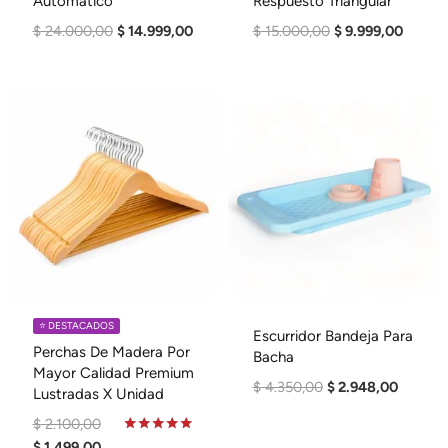
Automatico
Respuesto Triangular
El
El
El
El
$
24.000,00
$
14.999,00
$
15.000,00
$
9.999,00
Precio
Precio
Precio
Precio
Original
Actual
Original
Actual
Era:
Es:
Era:
Es:
$ 24.000,00.
$ 14.999,00.
$ 15.000,00.
$ 9.999
⭐️ DESTACADOS
Escurridor Bandeja Para
Perchas De Madera Por
Bacha
Mayor Calidad Premium
El
El
$
4.350,00
$
2.948,00
Lustradas X Unidad
Precio
Precio
El
$
2.100,00
Original
Actual
Precio
El
Valorado
$
1.499,00