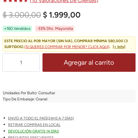
(
10
Valoraciones De Clientes)
Valorado
9
El
El
$
3.000,00
$
1.999,00
4.67
Sobre 5
Basado
Precio
Precio
+160 Vendidos
-33% Dto. Mayorista
En
Puntuaciones
Original
Actual
De
ESTE PRECIO AL POR MAYOR (SIN IVA), COMPRAR MÍNIMA $80,000 (3
Clientes
SURTIDOS).
(SI QUERES COMPRAR POR MENOR? CLICK AQUI)
.
[+ Info]
Era:
Es:
Set
Agregar al carrito
$ 3.000,00.
$ 1.999,00.
10
Ganchos
Para
Colgar
Unidades Por Bulto: Consultar
Metal
Tipo De Embalaje: Granel
Tipo
S
ENVÍO A TODO EL PAÍS(24HS A 7 DÍAS)
Barral
RETIRAR COMPRAS EN LOCAL
Cocina
DEVOLUCIÓN GRATIS 14 DÍAS
PREGUNTAS FRECUENTES