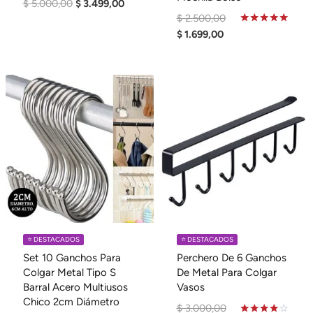
El
El
$
5.000,00
$
3.499,00
El
$
2.500,00
Precio
Precio
El
Precio
Valorado
$
1.699,00
Original
Actual
En
Precio
Original
Era:
Es:
4.80
De 5
Actual
Era:
$ 5.000,00.
$ 3.499,00.
Es:
$ 2.500,00.
$ 1.699,00.
⭐️ DESTACADOS
⭐️ DESTACADOS
Set 10 Ganchos Para
Perchero De 6 Ganchos
Colgar Metal Tipo S
De Metal Para Colgar
Barral Acero Multiusos
Vasos
Chico 2cm Diámetro
El
$
3.000,00