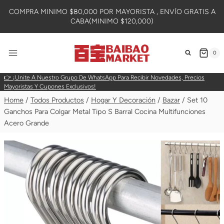
Skip
COMPRA MINIMO $80,000 POR MAYORISTA , ENVÍO GRATIS A
To
CABA(MINIMO $120,000)
Content
0
👉 ¡Unite A Nuestro Grupo De WhatsApp Para Recibir Novedades, Precios
Mayoristas Y Cupones Exclusivos!
Home
/
Todos Productos
/
Hogar Y Decoración
/
Bazar
/
Set 10
Ganchos Para Colgar Metal Tipo S Barral Cocina Multifunciones
Acero Grande