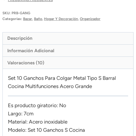
Multifunciones
Acero
SKU:
PRB-GANG
Grande
Categorías:
Bazar
,
Baño
,
Hogar Y Decoración
,
Organizador
Cantidad
Descripción
Información Adicional
Valoraciones (10)
Set 10 Ganchos Para Colgar Metal Tipo S Barral
Cocina Multifunciones Acero Grande
Es producto giratorio: No
Largo: 7cm
Material: Acero inoxidable
Modelo: Set 10 Ganchos S Cocina