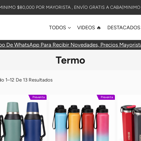
INIMO $80,000 POR MAYORISTA , ENVÍO GRATIS A CABA(MINIMO 
TODOS
VIDEOS 🔥
DESTACADOS
po De WhatsApp Para Recibir Novedades, Precios Mayorist
Termo
Ordenado
o 1–12 De 13 Resultados
Por
Preventa
Preventa
Más
Recientes