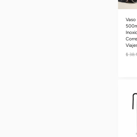
Vaso
500m
Inoxi
Corre
Viaje
$
38.