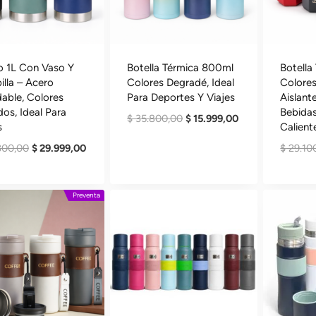
o 1L Con Vaso Y
Botella Térmica 800ml
Botella
lla – Acero
Colores Degradé, Ideal
Colores
dable, Colores
Para Deportes Y Viajes
Aislante
dos, Ideal Para
Bebidas
El
El
$
35.800,00
$
15.999,00
s
Calient
Precio
Precio
El
El
300,00
$
29.999,00
$
29.10
Original
Actual
Precio
Precio
Era:
Es:
Original
Actual
$ 35.800,00.
$ 15.999,00.
Era:
Es:
Preventa
$ 67.300,00.
$ 29.999,00.