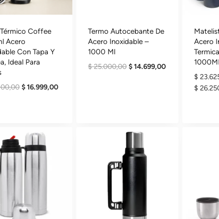
 Térmico Coffee
Termo Autocebante De
Mateli
l Acero
Acero Inoxidable –
Acero I
dable Con Tapa Y
1000 Ml
Termic
a, Ideal Para
1000M
El
El
$
25.000,00
$
14.699,00
s
$
23.62
Precio
Precio
El
El
100,00
$
16.999,00
$
26.25
Original
Actual
Precio
Precio
Era:
Es:
Original
Actual
$ 25.000,00.
$ 14.699,00.
Era:
Es:
$ 38.100,00.
$ 16.999,00.