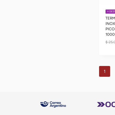
⭐️ DE
TER
INOX
PICO
100
$
25.
1