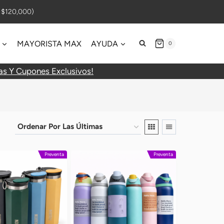
$120,000)
MAYORISTA MAX
AYUDA
0
as Y Cupones Exclusivos!
Preventa
Preventa