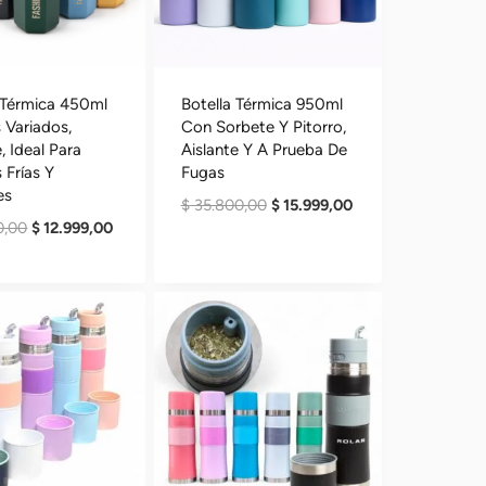
 Térmica 450ml
Botella Térmica 950ml
 Variados,
Con Sorbete Y Pitorro,
, Ideal Para
Aislante Y A Prueba De
 Frías Y
Fugas
es
El
El
$
35.800,00
$
15.999,00
El
El
0,00
$
12.999,00
Precio
Precio
Precio
Precio
Original
Actual
Original
Actual
Era:
Es:
Era:
Es:
$ 35.800,00.
$ 15.999,00.
$ 29.100,00.
$ 12.999,00.