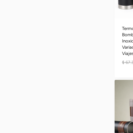
Term
Bombi
Inoxi
Varia
Viaje
$
67.