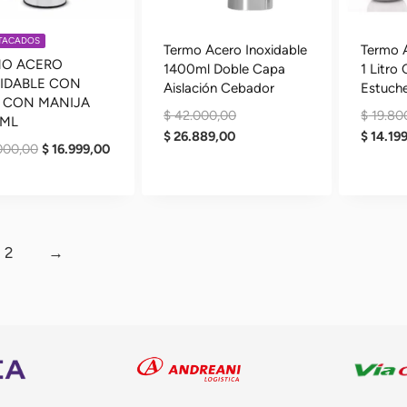
STACADOS
Termo Acero Inoxidable
Termo A
MO ACERO
1400ml Doble Capa
1 Litro
IDABLE CON
Aislación Cebador
Estuch
 CON MANIJA
El
$
42.000,00
$
19.80
0ML
El
Precio
$
26.889,00
$
14.19
El
El
000,00
$
16.999,00
Precio
Original
Precio
Precio
Actual
Era:
Original
Actual
Es:
$ 42.000,00.
Era:
Es:
$ 26.889,00.
$ 25.000,00.
$ 16.999,00.
2
→