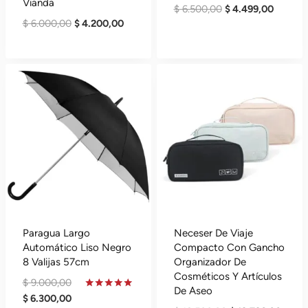
Vianda
El
El
$
6.500,00
$
4.499,00
El
El
$
6.000,00
$
4.200,00
Precio
Precio
Precio
Precio
Original
Actual
Original
Actual
Era:
Es:
Era:
Es:
$ 6.500,00.
$ 4.499
$ 6.000,00.
$ 4.200,00.
Paragua Largo
Neceser De Viaje
Automático Liso Negro
Compacto Con Gancho
8 Valijas 57cm
Organizador De
Cosméticos Y Artículos
El
$
9.000,00
De Aseo
Precio
El
Valorado
$
6.300,00
En