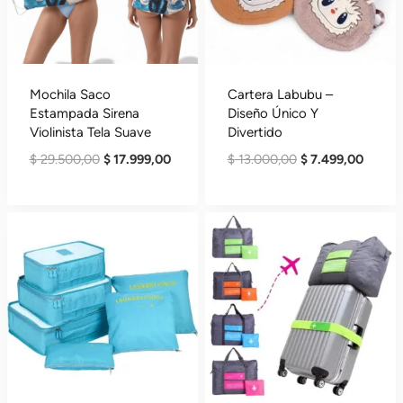
Mochila Saco
Cartera Labubu –
Estampada Sirena
Diseño Único Y
Violinista Tela Suave
Divertido
El
El
El
El
$
29.500,00
$
17.999,00
$
13.000,00
$
7.499,00
Precio
Precio
Precio
Precio
Original
Actual
Original
Actual
Era:
Es:
Era:
Es:
$ 29.500,00.
$ 17.999,00.
$ 13.000,00.
$ 7.49