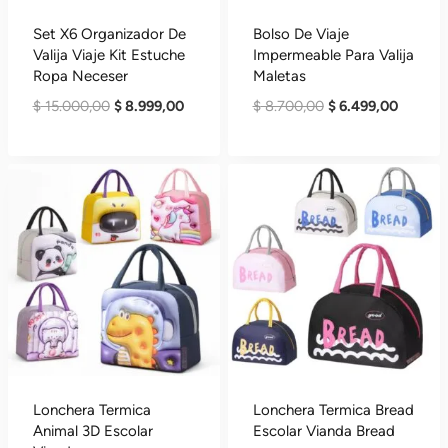
Set X6 Organizador De
Bolso De Viaje
Valija Viaje Kit Estuche
Impermeable Para Valija
Ropa Neceser
Maletas
El
El
El
El
$
15.000,00
$
8.999,00
$
8.700,00
$
6.499,00
Precio
Precio
Precio
Precio
Original
Actual
Original
Actual
Era:
Es:
Era:
Es:
$ 15.000,00.
$ 8.999,00.
$ 8.700,00.
$ 6.499
Lonchera Termica
Lonchera Termica Bread
Animal 3D Escolar
Escolar Vianda Bread