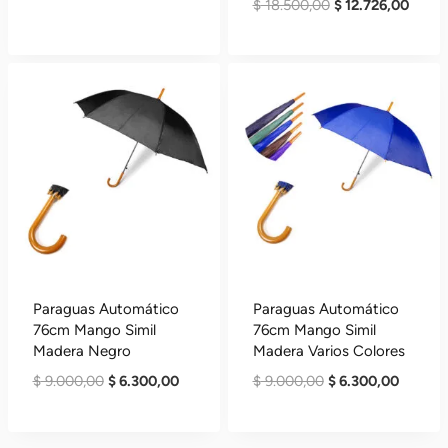
El
El
$
18.500,00
$
12.726,00
Original
Precio
4.83
Precio
Precio
De 5
Era:
Actual
Original
Actua
$ 9.000,00.
Es:
Era:
Es:
$ 6.300,00.
$ 18.500,00.
$ 12.7
Paraguas Automático
Paraguas Automático
76cm Mango Simil
76cm Mango Simil
Madera Negro
Madera Varios Colores
El
El
El
El
$
9.000,00
$
6.300,00
$
9.000,00
$
6.300,00
Precio
Precio
Precio
Precio
Original
Actual
Original
Actual