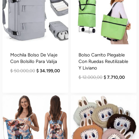
Mochila Bolso De Viaje
Bolso Carrito Plegable
Con Bolsillo Para Valija
Con Ruedas Reutilizable
Y Liviano
El
El
$
50.000,00
$
34.199,00
El
El
$
12.000,00
$
7.710,00
Precio
Precio
Precio
Precio
Original
Actual
Original
Actual
Era:
Es:
Era:
Es:
$ 50.000,00.
$ 34.199,00.
$ 12.000,00.
$ 7.710