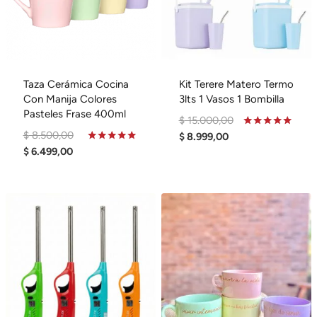
Taza Cerámica Cocina
Kit Terere Matero Termo
Con Manija Colores
3lts 1 Vasos 1 Bombilla
Pasteles Frase 400ml
El
$
15.000,00
El
$
8.500,00
El
Precio
Valorado
$
8.999,00
En
El
Precio
Valorado
$
6.499,00
Precio
Original
5.00
En
De 5
Precio
Original
Actual
Era:
5.00
De 5
Actual
Era:
Es:
$ 15.000,00.
Es:
$ 8.500,00.
$ 8.999,00.
$ 6.499,00.