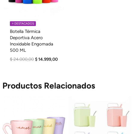
⭐️ DESTACADOS
Botella Térmica
Deportiva Acero
Inoxidable Engomada
500 ML
El
El
$
24.000,00
$
14.999,00
Precio
Precio
Original
Actual
Era:
Es:
Productos Relacionados
$ 24.000,00.
$ 14.999,00.