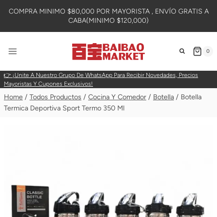
Skip
COMPRA MINIMO $80,000 POR MAYORISTA , ENVÍO GRATIS A
To
CABA(MINIMO $120,000)
Content
0
👉 ¡Unite A Nuestro Grupo De WhatsApp Para Recibir Novedades, Precios
Mayoristas Y Cupones Exclusivos!
Home
/
Todos Productos
/
Cocina Y Comedor
/
Botella
/
Botella
Termica Deportiva Sport Termo 350 Ml