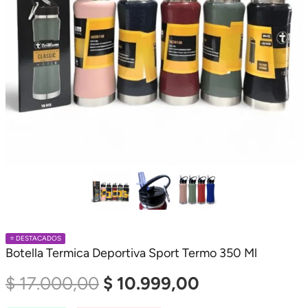
⭐️ DESTACADOS
Botella Termica Deportiva Sport Termo 350 Ml
El
El
$
17.000,00
$
10.999,00