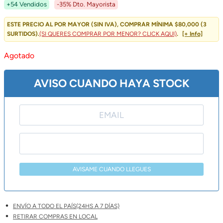
Precio
Precio
+54 Vendidos
-35% Dto. Mayorista
Original
Actual
ESTE PRECIO AL POR MAYOR (SIN IVA), COMPRAR MÍNIMA $80,000 (3
SURTIDOS).
(SI QUERES COMPRAR POR MENOR? CLICK AQUI)
.
[+ Info]
Era:
Es:
Agotado
$ 17.000,00.
$ 10.999,00.
AVISO CUANDO HAYA STOCK
AVISAME CUANDO LLEGUES
ENVÍO A TODO EL PAÍS(24HS A 7 DÍAS)
RETIRAR COMPRAS EN LOCAL