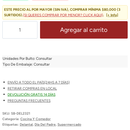
Original
Actual
ESTE PRECIO AL POR MAYOR (SIN IVA), COMPRAR MÍNIMA $80,000 (3
SURTIDOS).
(SI QUERES COMPRAR POR MENOR? CLICK AQUI)
.
[+ Info]
Era:
Es:
Delantal
Agregar al carrito
$ 9.000,00.
$ 5.699,00.
Para
Hombre
Negro
Con
Unidades Por Bulto: Consultar
Frase
Tipo De Embalaje: Consultar
Cantidad
ENVÍO A TODO EL PAÍS(24HS A 7 DÍAS)
RETIRAR COMPRAS EN LOCAL
DEVOLUCIÓN GRATIS 14 DÍAS
PREGUNTAS FRECUENTES
SKU:
SB-DEL2321
Categoría:
Cocina Y Comedor
Etiquetas:
Delantal
,
Día Del Padre
,
Supermercado