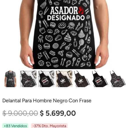
Delantal Para Hombre Negro Con Frase
El
El
$
9.000,00
$
5.699,00
Precio
Precio
+83 Vendidos
-37% Dto. Mayorista