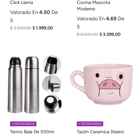
Click Llama
Cocina Mascota
Moderno
Valorado En
4.50
De
Valorado En
4.69
De
5
5
El
El
$
3.500,00
$
1.999,00
El
El
$
6.000,00
$
3.599,00
Precio
Precio
Precio
Precio
Original
Actual
Original
Actual
Era:
Es:
Era:
Es:
$ 3.500,00.
$ 1.999,00.
$ 6.000,00.
$ 3.599,
⭐️ DESTACADOS
⭐️ DESTACADOS
Termo Bala De 500ml
Tazón Ceramica Diseno