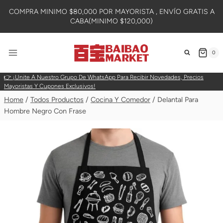
Skip
COMPRA MINIMO $80,000 POR MAYORISTA , ENVÍO GRATIS A
To
CABA(MINIMO $120,000)
Content
0
👉 ¡Unite A Nuestro Grupo De WhatsApp Para Recibir Novedades, Precios
Mayoristas Y Cupones Exclusivos!
Home
/
Todos Productos
/
Cocina Y Comedor
/
Delantal Para
Hombre Negro Con Frase