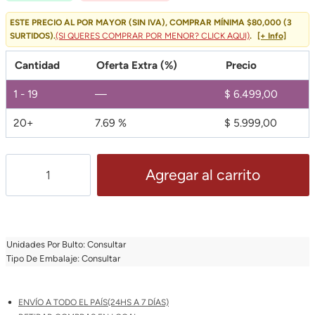
Original
Actual
ESTE PRECIO AL POR MAYOR (SIN IVA), COMPRAR MÍNIMA $80,000 (3
SURTIDOS).
(SI QUERES COMPRAR POR MENOR? CLICK AQUI)
.
[+ Info]
Era:
Es:
Cantidad
Oferta Extra (%)
Precio
$ 8.700,00.
$ 6.499,00.
1 - 19
—
$
6.499,00
20+
7.69 %
$
5.999,00
Bolso
Agregar al carrito
De
Viaje
Impermeable
Para
Unidades Por Bulto: Consultar
Valija
Tipo De Embalaje: Consultar
Maletas
Cantidad
ENVÍO A TODO EL PAÍS(24HS A 7 DÍAS)