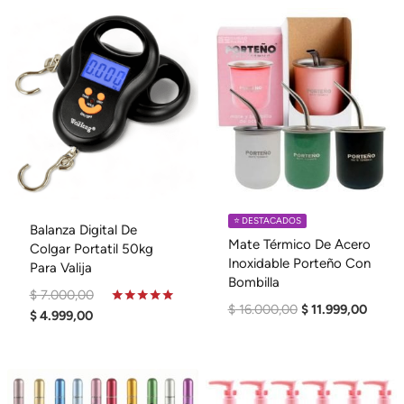
⭐️ DESTACADOS
Balanza Digital De
Mate Térmico De Acero
Colgar Portatil 50kg
Inoxidable Porteño Con
Para Valija
Bombilla
El
$
7.000,00
El
El
$
16.000,00
$
11.999,00
El
Precio
Valorado
$
4.999,00
En
Precio
Precio
Precio
Original
4.81
Original
Actual
De 5
Actual
Era:
Era:
Es:
Es:
$ 7.000,00.
$ 16.000,00.
$ 11.9
$ 4.999,00.