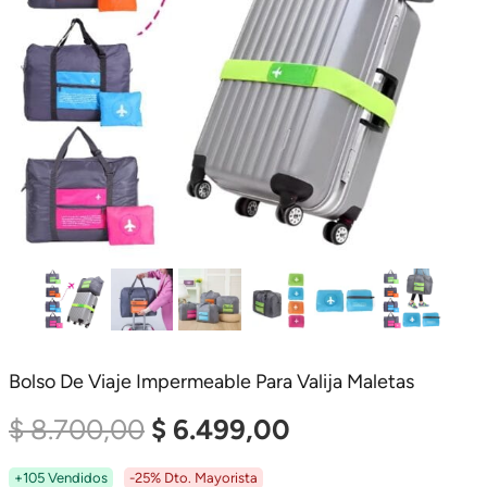
Bolso De Viaje Impermeable Para Valija Maletas
El
El
$
8.700,00
$
6.499,00
Precio
Precio
+105 Vendidos
-25% Dto. Mayorista