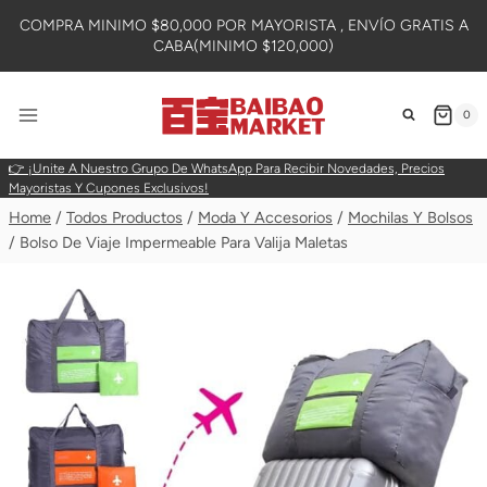
Skip
COMPRA MINIMO $80,000 POR MAYORISTA , ENVÍO GRATIS A
To
CABA(MINIMO $120,000)
Content
0
👉 ¡Unite A Nuestro Grupo De WhatsApp Para Recibir Novedades, Precios
Mayoristas Y Cupones Exclusivos!
Home
/
Todos Productos
/
Moda Y Accesorios
/
Mochilas Y Bolsos
/
Bolso De Viaje Impermeable Para Valija Maletas