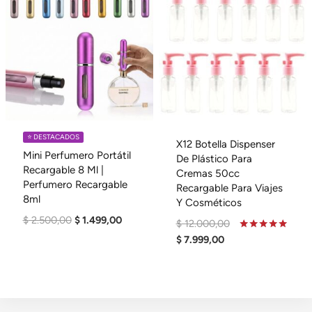
⭐️ DESTACADOS
X12 Botella Dispenser
Mini Perfumero Portátil
De Plástico Para
Recargable 8 Ml |
Cremas 50cc
Perfumero Recargable
Recargable Para Viajes
8ml
Y Cosméticos
El
El
$
2.500,00
$
1.499,00
El
$
12.000,00
Precio
Precio
El
Precio
Valorado
$
7.999,00
En
Original
Actual
Precio
Original
4.95
Era:
Es:
De 5
Actual
Era:
$ 2.500,00.
$ 1.499,00.
Es:
$ 12.000,00.
$ 7.999,00.