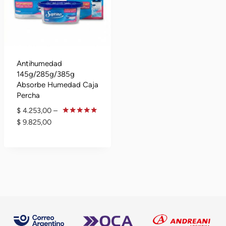
Antihumedad
145g/285g/385g
Absorbe Humedad Caja
Percha
$
4.253,00
–
Rango
Valorado
$
9.825,00
En
De
4.80
De 5
Precios:
Desde
$ 4.253,00
Hasta
$ 9.825,00