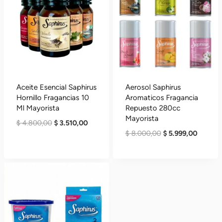
Aceite Esencial Saphirus
Aerosol Saphirus
Hornillo Fragancias 10
Aromaticos Fragancia
Ml Mayorista
Repuesto 280cc
Mayorista
El
El
$
4.800,00
$
3.510,00
El
El
$
8.000,00
$
5.999,00
Precio
Precio
Precio
Precio
Original
Actual
Original
Actual
Era:
Es:
Era:
Es:
$ 4.800,00.
$ 3.510,00.
$ 8.000,00.
$ 5.999