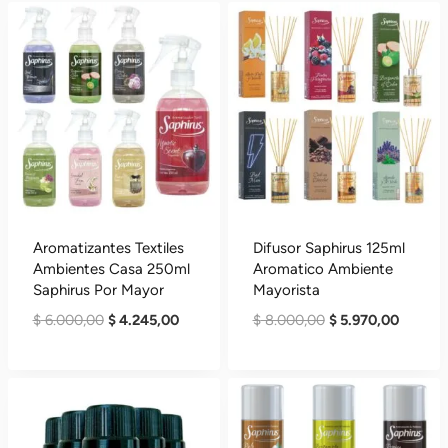
Recientes
Aromatizantes Textiles
Difusor Saphirus 125ml
Ambientes Casa 250ml
Aromatico Ambiente
Saphirus Por Mayor
Mayorista
El
El
El
El
$
6.000,00
$
4.245,00
$
8.000,00
$
5.970,00
Precio
Precio
Precio
Precio
Original
Actual
Original
Actual
Era:
Es:
Era:
Es:
$ 6.000,00.
$ 4.245,00.
$ 8.000,00.
$ 5.970