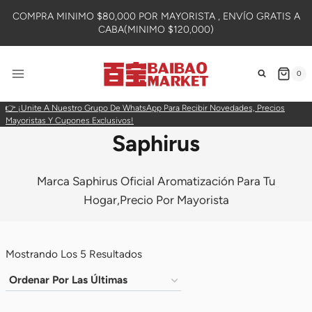
Skip
COMPRA MINIMO $80,000 POR MAYORISTA , ENVÍO GRATIS A
To
CABA(MINIMO $120,000)
Content
0
👉 ¡Unite A Nuestro Grupo De WhatsApp Para Recibir Novedades, Precios
Mayoristas Y Cupones Exclusivos!
Saphirus
Marca Saphirus Oficial Aromatización Para Tu
Hogar,Precio Por Mayorista
Ordenado
Mostrando Los 5 Resultados
Por
Más