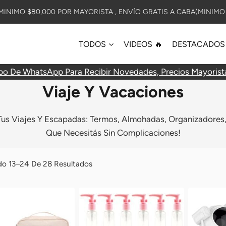
INIMO $80,000 POR MAYORISTA , ENVÍO GRATIS A CABA(MINIMO 
TODOS
VIDEOS 🔥
DESTACADOS
po De WhatsApp Para Recibir Novedades, Precios Mayorist
Viaje Y Vacaciones
 Tus Viajes Y Escapadas: Termos, Almohadas, Organizadores, 
Que Necesitás Sin Complicaciones!
Ordenado
o 13–24 De 28 Resultados
Por
Más
Recientes