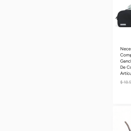
Neces
Comp
Ganc
De C
Artíc
$
18.