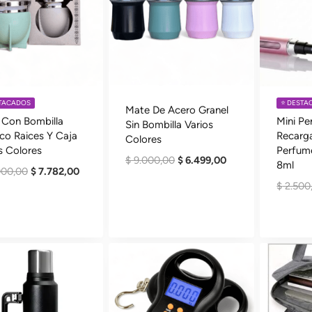
STACADOS
⭐️ DEST
Mate De Acero Granel
 Con Bombilla
Mini Pe
Sin Bombilla Varios
ico Raices Y Caja
Recarga
Colores
s Colores
Perfum
El
El
$
9.000,00
$
6.499,00
8ml
El
El
000,00
$
7.782,00
Precio
Precio
$
2.500
Precio
Precio
Original
Actual
Original
Actual
Era:
Es:
Era:
Es:
$ 9.000,00.
$ 6.499,00.
$ 12.000,00.
$ 7.782,00.