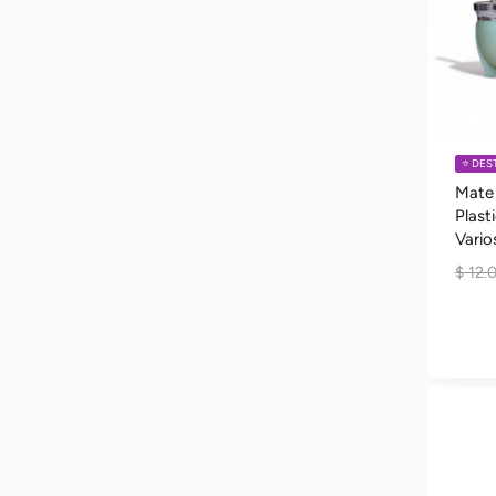
⭐️ DE
Mate
Plast
Vario
$
12.