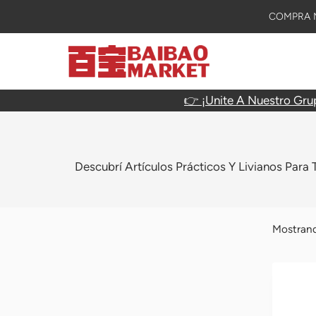
Skip
COMPRA M
To
Content
👉 ¡Unite A Nuestro Gru
Descubrí Artículos Prácticos Y Livianos Para
Mostrand