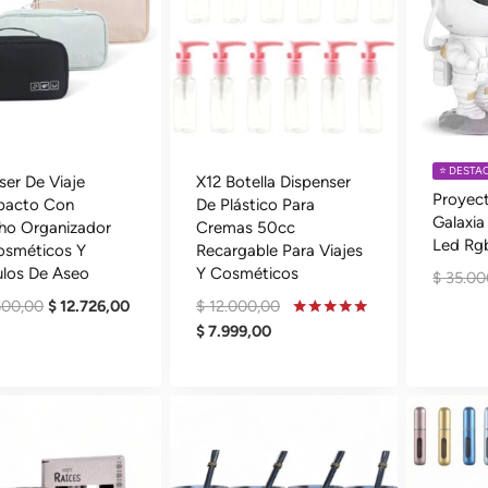
⭐️ DEST
er De Viaje
X12 Botella Dispenser
Proyec
acto Con
De Plástico Para
Galaxia
ho Organizador
Cremas 50cc
Led Rg
osméticos Y
Recargable Para Viajes
ulos De Aseo
Y Cosméticos
$
35.00
El
El
El
500,00
$
12.726,00
$
12.000,00
Precio
Precio
El
Precio
Valorado
$
7.999,00
En
Original
Actual
Precio
Original
4.95
De 5
Era:
Es:
Actual
Era:
$ 18.500,00.
$ 12.726,00.
Es:
$ 12.000,00.
$ 7.999,00.