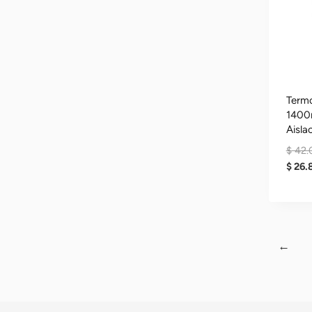
Termo
1400
Aisla
$
42.
$
26.
←