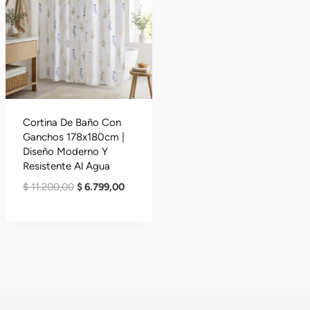
Cortina De Baño Con
Ganchos 178x180cm |
Diseño Moderno Y
Resistente Al Agua
El
El
$
11.200,00
$
6.799,00
Precio
Precio
Original
Actual
Era:
Es:
$ 11.200,00.
$ 6.799,00.