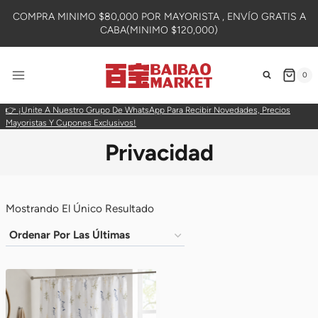
Skip
COMPRA MINIMO $80,000 POR MAYORISTA , ENVÍO GRATIS A
To
CABA(MINIMO $120,000)
Content
0
👉 ¡Unite A Nuestro Grupo De WhatsApp Para Recibir Novedades, Precios
Mayoristas Y Cupones Exclusivos!
Privacidad
Mostrando El Único Resultado