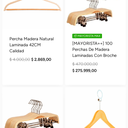
📦 MAYORISTA MAX
Percha Madera Natural
[MAYORISTA++] 100
Laminada 42CM
Perchas De Madera
Calidad
Laminadas Con Broche
El
El
$
4.000,00
$
2.869,00
El
$
470.000,00
Precio
Precio
El
Precio
$
275.999,00
Original
Actual
Precio
Original
Era:
Es:
Actual
Era:
$ 4.000,00.
$ 2.869,00.
Es:
$ 470.000,00.
$ 275.999,00.