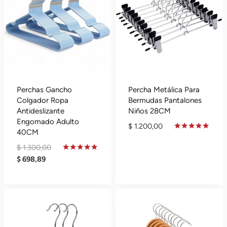
Perchas Gancho
Percha Metálica Para
Colgador Ropa
Bermudas Pantalones
Antideslizante
Niños 28CM
Engomado Adulto
$
1.200,00
40CM
Valorado
En
El
$
1.300,00
4.75
El
Precio
Valorado
De 5
$
698,89
En
Precio
Original
5.00
De 5
Actual
Era:
Es:
$ 1.300,00.
$ 698,89.