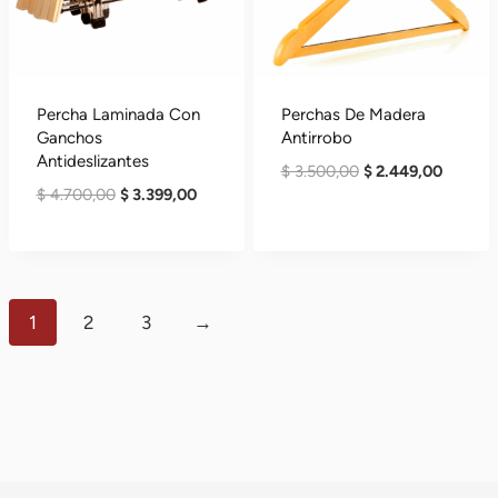
Percha Laminada Con
Perchas De Madera
Ganchos
Antirrobo
Antideslizantes
El
El
$
3.500,00
$
2.449,00
El
El
$
4.700,00
$
3.399,00
Precio
Precio
Precio
Precio
Original
Actual
Original
Actual
Era:
Es:
Era:
Es:
$ 3.500,00.
$ 2.449
$ 4.700,00.
$ 3.399,00.
1
2
3
→