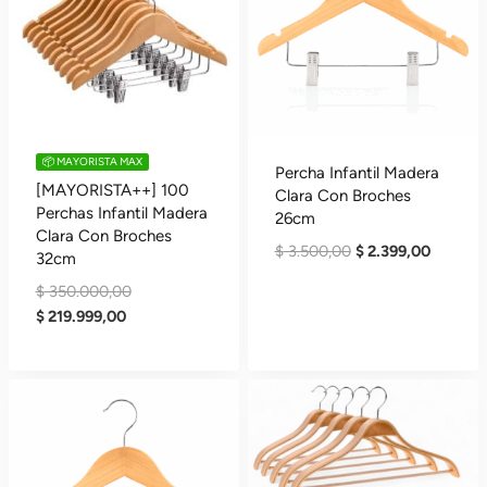
📦 MAYORISTA MAX
Percha Infantil Madera
[MAYORISTA++] 100
Clara Con Broches
Perchas Infantil Madera
26cm
Clara Con Broches
El
El
$
3.500,00
$
2.399,00
32cm
Precio
Precio
El
$
350.000,00
Original
Actual
El
Precio
$
219.999,00
Era:
Es:
Precio
Original
$ 3.500,00.
$ 2.399,
Actual
Era:
Es:
$ 350.000,00.
$ 219.999,00.