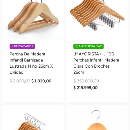
⭐️ DESTACADOS
📦 MAYORISTA MAX
Percha De Madera
[MAYORISTA++] 100
Infantil Barnizada
Perchas Infantil Madera
Lustrada Niño 26cm X
Clara Con Broches
Unidad
26cm
El
El
El
$
2.800,00
$
1.830,00
$
350.000,00
Precio
Precio
El
Precio
$
219.999,00
Original
Actual
Precio
Original
Era:
Es:
Actual
Era:
$ 2.800,00.
$ 1.830,00.
Es:
$ 350.000,00.
$ 219.999,00.