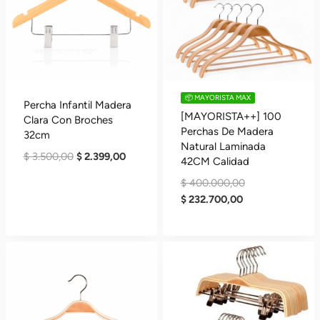
📦 MAYORISTA MAX
Percha Infantil Madera
[MAYORISTA++] 100
Clara Con Broches
Perchas De Madera
32cm
Natural Laminada
El
El
$
3.500,00
$
2.399,00
42CM Calidad
Precio
Precio
El
$
400.000,00
Original
Actual
El
Precio
$
232.700,00
Era:
Es:
Precio
Original
$ 3.500,00.
$ 2.399,00.
Actual
Era:
Es:
$ 400.000,00.
$ 232.700,00.