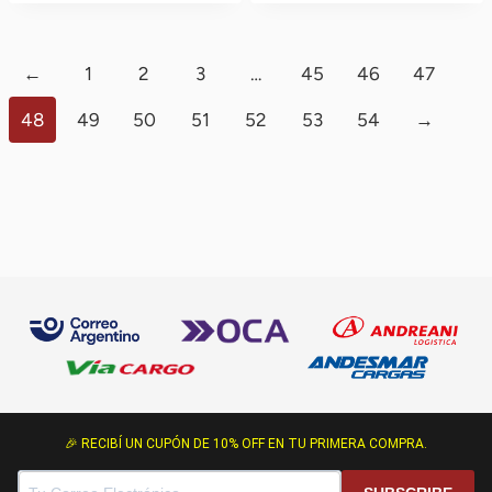
Era:
Es:
Era:
Es:
$ 3.900,00.
$ 2.362,00.
$ 3.900,00.
$ 2.362,
←
1
2
3
…
45
46
47
48
49
50
51
52
53
54
→
🎉 RECIBÍ UN CUPÓN DE 10% OFF EN TU PRIMERA COMPRA.