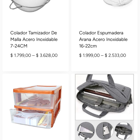
Colador Tamizador De
Colador Espumadera
Malla Acero Inoxidable
Arana Acero Inoxidable
7-24CM
16-22cm
Rango
Rango
$
1.799,00
–
$
3.628,00
$
1.999,00
–
$
2.533,00
De
De
Precios:
Precios
Desde
Desde
$ 1.799,00
$ 1.999
Hasta
Hasta
$ 3.628,00
$ 2.53