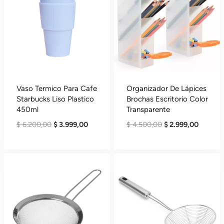
Vaso Termico Para Cafe
Organizador De Lápices
Starbucks Liso Plastico
Brochas Escritorio Color
450ml
Transparente
El
El
El
El
$
6.200,00
$
3.999,00
$
4.500,00
$
2.999,00
Precio
Precio
Precio
Precio
Original
Actual
Original
Actual
Era:
Es:
Era:
Es:
$ 6.200,00.
$ 3.999,00.
$ 4.500,00.
$ 2.999,