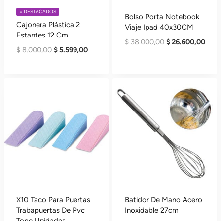
⭐️ DESTACADOS
Bolso Porta Notebook
Cajonera Plástica 2
Viaje Ipad 40x30CM
Estantes 12 Cm
El
El
$
38.000,00
$
26.600,00
El
El
$
8.000,00
$
5.599,00
Precio
Preci
Precio
Precio
Original
Actu
Original
Actual
Era:
Es:
Era:
Es:
$ 38.000,00.
$ 26
$ 8.000,00.
$ 5.599,00.
X10 Taco Para Puertas
Batidor De Mano Acero
Trabapuertas De Pvc
Inoxidable 27cm
Tope Unidades