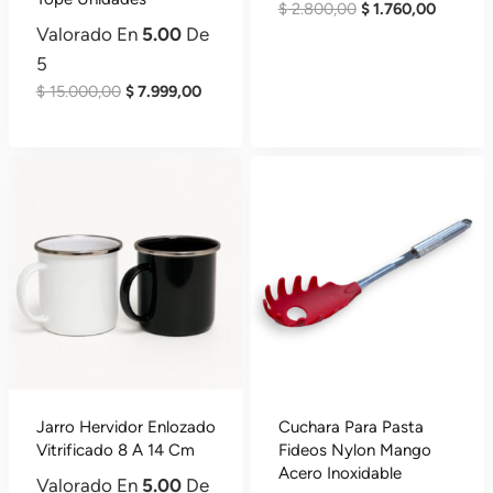
El
El
$
2.800,00
$
1.760,00
Valorado En
5.00
De
Precio
Precio
Original
Actual
5
Era:
Es:
El
El
$
15.000,00
$
7.999,00
$ 2.800,00.
$ 1.760,
Precio
Precio
Original
Actual
Era:
Es:
$ 15.000,00.
$ 7.999,00.
Jarro Hervidor Enlozado
Cuchara Para Pasta
Vitrificado 8 A 14 Cm
Fideos Nylon Mango
Acero Inoxidable
Valorado En
5.00
De