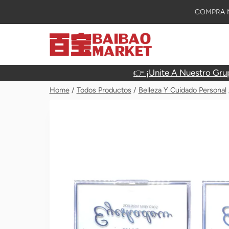
Skip
COMPRA M
To
Content
👉 ¡Unite A Nuestro Gru
Home
/
Todos Productos
/
Belleza Y Cuidado Personal