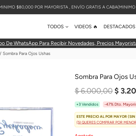
INIMO $80,000 POR MAYORISTA , ENVÍO GRATIS A CABA(MINIMO 
TODOS
VIDEOS 🔥
DESTACADOS
po De WhatsApp Para Recibir Novedades, Precios Mayorist
/
Sombra Para Ojos Ushas
Sombra Para Ojos U
El
$
6.000,00
$
3.2
Preci
+3 Vendidos
-47% Dto. Mayori
Origin
ESTE PRECIO AL POR MAYOR (SIN 
(SI QUERES COMPRAR POR MENOR?
Era:
Agotado