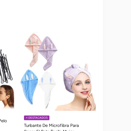
⭐️ DESTACADOS
Pelo
Turbante De Microfibra Para