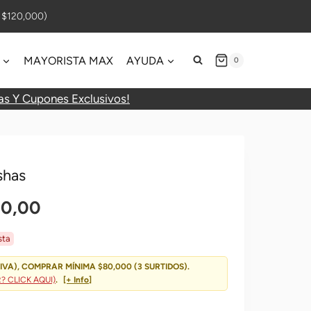
$120,000)
MAYORISTA MAX
AYUDA
0
as Y Cupones Exclusivos!
shas
El
00,00
o
Precio
sta
al
Actual
IVA), COMPRAR MÍNIMA $80,000 (3 SURTIDOS).
 CLICK AQUI)
.
[+ Info]
Es: