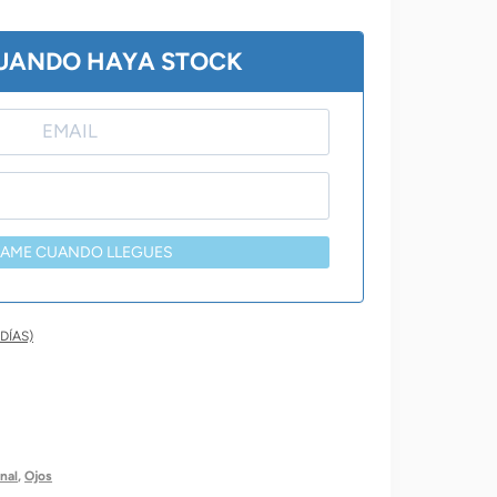
0,00.
$ 3.200,00.
CUANDO HAYA STOCK
SAME CUANDO LLEGUES
DÍAS)
nal
,
Ojos