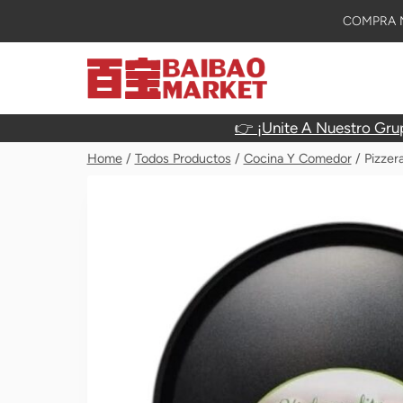
Skip
COMPRA M
To
Content
👉 ¡Unite A Nuestro Gru
Home
/
Todos Productos
/
Cocina Y Comedor
/
Pizzer