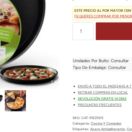
Era:
$ 6.50
ESTE PRECIO AL POR MAYOR (SIN 
(SI QUERES COMPRAR POR MENOR?
Pizzera
Antiadherente
Backen
26
Cm
Unidades Por Bulto: Consultar
Premium
Tipo De Embalaje: Consultar
|
Alta
ENVÍO A TODO EL PAÍS(24HS A 7 
Calidad
RETIRAR COMPRAS EN LOCAL
Para
DEVOLUCIÓN GRATIS 14 DÍAS
Pizzas
PREGUNTAS FRECUENTES
Perfectas
SKU:
CAT-PIZ2505
Cantidad
Categoría:
Cocina Y Comedor
Etiquetas:
Acero Antiadherente
,
Coc