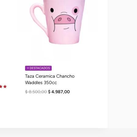
⭐️ DESTACADOS
Taza Ceramica Chancho
Waddles 350cc
El
El
$
8.500,00
$
4.987,00
o
Precio
Precio
Original
Actual
Era:
Es:
$ 8.500,00.
$ 4.987,00.