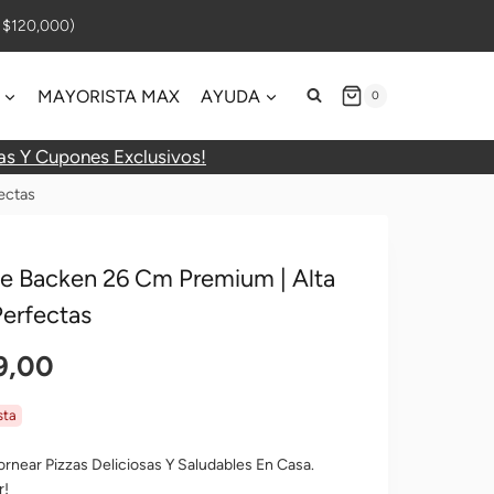
$120,000)
MAYORISTA MAX
AYUDA
0
as Y Cupones Exclusivos!
ectas
te Backen 26 Cm Premium | Alta
Perfectas
El
9,00
o
Precio
sta
al
Actual
ornear Pizzas Deliciosas Y Saludables En Casa.
r!