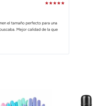
Valorado
en
5
de 5
enen el tamaño perfecto para una
 buscaba. Mejor calidad de la que