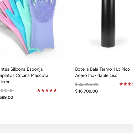
ntes Silicona Esponja
Botella Bala Termo 1 Lt Pico
aplatos Cocina Mascota
Acero Inoxidable Liso
derno
El
$
22.000,00
El
000,00
El
Precio
Valorad
$
16.709,00
En
El
Precio
Valorado
599,00
Precio
Original
5.00
En
De 5
Precio
Original
Actual
Era:
4.69
De 5
Actual
Era:
Es:
$ 22.000,00.
Es:
$ 6.000,00.
$ 16.709,00.
$ 3.599,00.