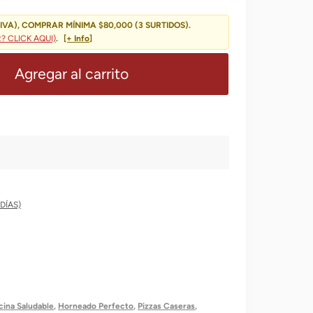
Es:
0,00.
$ 3.719,00.
IVA), COMPRAR MÍNIMA $80,000 (3 SURTIDOS).
 CLICK AQUI)
.
[+ Info]
Agregar al carrito
DÍAS)
ina Saludable
,
Horneado Perfecto
,
Pizzas Caseras
,