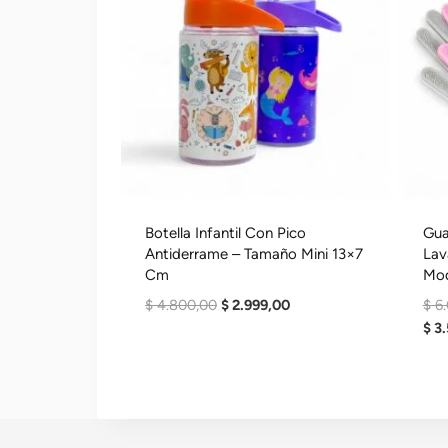
Botella Infantil Con Pico
Gua
Antiderrame – Tamaño Mini 13×7
Lav
Cm
Mo
El
El
$
4.800,00
$
2.999,00
$
6.
Precio
Precio
$
3.
Original
Actual
Era:
Es:
$ 4.800,00.
$ 2.999,00.