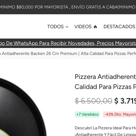
INIMO $80,000 POR MAYORISTA , ENVÍO GRATIS A CABA(MINIMO 
TODOS
VIDEOS 🔥
DESTACADOS
po De WhatsApp Para Recibir Novedades, Precios Mayorist
a Antiadherente Backen 26 Cm Premium | Alta Calidad Para Pizzas Perf
Pizzera Antiadheren
Calidad Para Pizzas 
El
$
6.500,00
$
3.71
Preci
+7 Vendidos
-43% Dto. Mayori
Origin
Descubrí La Pizzera Ideal Para H
¡Antiadherente Y Fácil De Limpia