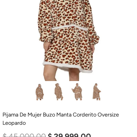
Pijama De Mujer Buzo Manta Corderito Oversize
Leopardo
El
El
$
45.000,00
$
29.999,00