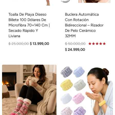
Toalla De Playa Diseso
Buclera Automática
Billete 100 Dólares De
Con Rotación
Microfibra 70×140 Cm |
Bidireccional – Rizador
Secado Rápido Y
De Pelo Cerámico
Liviana
32MM
El
El
El
$
25.000,00
$
13.999,00
$
50.000,00
Precio
Precio
El
Precio
Valorado
$
24.999,00
En
Original
Actual
Precio
Original
4.71
De 5
Era:
Es:
Actual
Era:
$ 25.000,00.
$ 13.999,00.
Es:
$ 50.000,00.
$ 24.999,00.