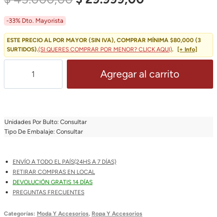
Precio
Precio
-33% Dto. Mayorista
Original
Actual
ESTE PRECIO AL POR MAYOR (SIN IVA), COMPRAR MÍNIMA $80,000 (3
SURTIDOS).
(SI QUERES COMPRAR POR MENOR? CLICK AQUI)
.
[+ Info]
Era:
Es:
Pijama
Agregar al carrito
$ 45.000,00.
$ 29.999,00.
De
Mujer
Buzo
Manta
Unidades Por Bulto: Consultar
Corderito
Tipo De Embalaje: Consultar
Oversize
Leopardo
ENVÍO A TODO EL PAÍS(24HS A 7 DÍAS)
Cantidad
RETIRAR COMPRAS EN LOCAL
DEVOLUCIÓN GRATIS 14 DÍAS
PREGUNTAS FRECUENTES
Categorías:
Moda Y Accesorios
,
Ropa Y Accesorios