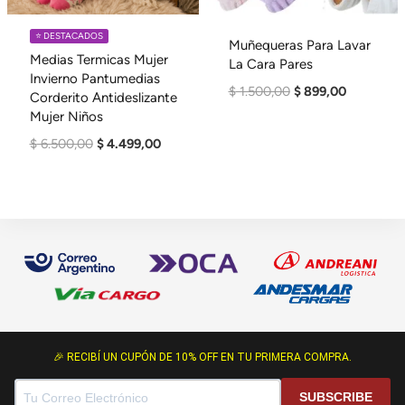
⭐️ DESTACADOS
Muñequeras Para Lavar
Medias Termicas Mujer
La Cara Pares
Invierno Pantumedias
El
El
$
1.500,00
$
899,00
Corderito Antideslizante
Precio
Precio
Mujer Niños
Original
Actual
El
El
$
6.500,00
$
4.499,00
Era:
Es:
Precio
Precio
$ 1.500,00.
$ 899,00.
Original
Actual
Era:
Es:
$ 6.500,00.
$ 4.499,00.
🎉 RECIBÍ UN CUPÓN DE 10% OFF EN TU PRIMERA COMPRA.
SUBSCRIBE