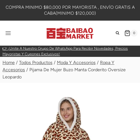
Skip
COMPRA MINIMO $80,000 POR MAYORISTA , ENVÍO GRATIS A
To
CABA(MINIMO $120,000)
Content
0
👉 ¡Unite A Nuestro Grupo De WhatsApp Para Recibir Novedades, Precios
Mayoristas Y Cupones Exclusivos!
Home
/
Todos Productos
/
Moda Y Accesorios
/
Ropa Y
Accesorios
/
Pijama De Mujer Buzo Manta Corderito Oversize
Leopardo