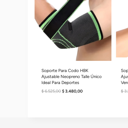
Soporte Para Codo HBK
Sop
Ajustable Neopreno Talle Único
Aju
Ideal Para Deportes
Ver
El
El
$
6.525,00
$
3.480,00
$
3.
Precio
Precio
Original
Actual
Era:
Es:
$ 6.525,00.
$ 3.480,00.