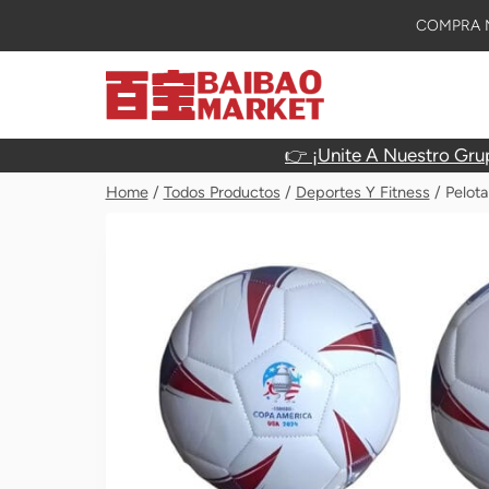
Skip
COMPRA M
To
Content
👉 ¡Unite A Nuestro Gru
Home
/
Todos Productos
/
Deportes Y Fitness
/
Pelot