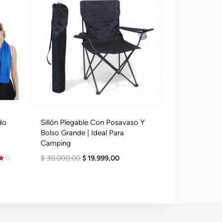
do
Sillón Plegable Con Posavaso Y
Bolso Grande | Ideal Para
Camping
El
El
$
30.000,00
$
19.999,00
Precio
Precio
o
Original
Actual
Era:
Es:
00.
$ 30.000,00.
$ 19.999,00.