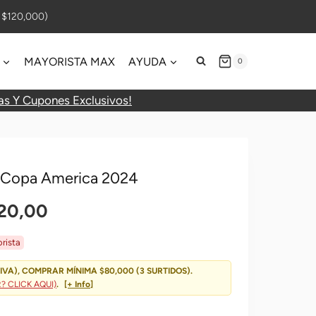
$120,000)
MAYORISTA MAX
AYUDA
0
as Y Cupones Exclusivos!
5 Copa America 2024
El
20,00
o
Precio
rista
nal
Actual
IVA), COMPRAR MÍNIMA $80,000 (3 SURTIDOS).
 CLICK AQUI)
.
[+ Info]
Es: