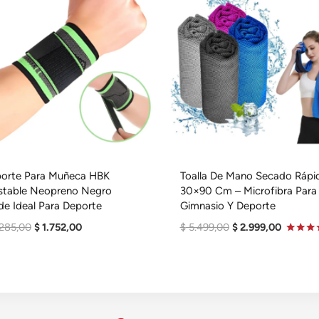
orte Para Muñeca HBK
Toalla De Mano Secado Rápi
stable Neopreno Negro
30×90 Cm – Microfibra Para
de Ideal Para Deporte
Gimnasio Y Deporte
El
El
El
El
285,00
$
1.752,00
$
5.499,00
$
2.999,00
Precio
Precio
Precio
Precio
Valorad
En
Original
Actual
Original
Actual
4.00
De 5
Era:
Es:
Era:
Es:
$ 3.285,00.
$ 1.752,00.
$ 5.499,00.
$ 2.999,