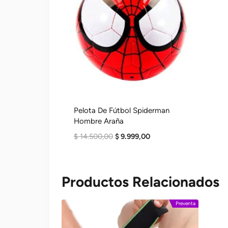
Pelota De Fútbol Spiderman
Hombre Araña
El
El
$
14.500,00
$
9.999,00
Precio
Precio
Original
Actual
Era:
Es:
Productos Relacionados
$ 14.500,00.
$ 9.999,00.
Preventa