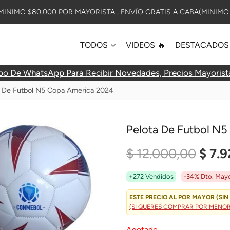
INIMO $80,000 POR MAYORISTA , ENVÍO GRATIS A CABA(MINIMO 
TODOS
VIDEOS 🔥
DESTACADOS
po De WhatsApp Para Recibir Novedades, Precios Mayorist
a De Futbol N5 Copa America 2024
Pelota De Futbol N
El
$
12.000,00
$
7.9
Preci
+272 Vendidos
-34% Dto. Mayo
Origi
ESTE PRECIO AL POR MAYOR (SIN 
(SI QUERES COMPRAR POR MENOR?
Era:
Agotado