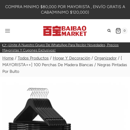
Skip
COMPRA MINIMO $80,000 POR MAYORISTA , ENVÍO GRATIS A
To
CABA(MINIMO $120,000)
Content
0
👉 ¡Unite A Nuestro Grupo De WhatsApp Para Recibir Novedades, Precios
Mayoristas Y Cupones Exclusivos!
Home
/
Todos Productos
/
Hogar Y Decoración
/
Organizador
/
[
MAYORISTA++] 100 Perchas De Madera Blancas / Negras Pintadas
Por Bulto