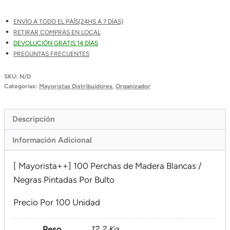
Blancas
/
ENVÍO A TODO EL PAÍS(24HS A 7 DÍAS)
Negras
RETIRAR COMPRAS EN LOCAL
Pintadas
DEVOLUCIÓN GRATIS 14 DÍAS
PREGUNTAS FRECUENTES
Por
Bulto
SKU:
N/D
Cantidad
Categorías:
Mayoristas Distribuidores
,
Organizador
Descripción
Información Adicional
[ Mayorista++] 100 Perchas de Madera Blancas /
Negras Pintadas Por Bulto
Precio Por 100 Unidad
Peso
12,2 Kg