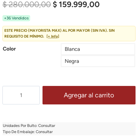
El
El
$
280.000,00
$
159.999,00
Precio
Precio
+36 Vendidos
Original
Actual
ESTE PRECIO (MAYORISTA MAX) AL POR MAYOR (SIN IVA). SIN
REQUISITO DE MÍNIMO.
[+ Info]
Era:
Es:
Color
Blanca
$ 280.000,00.
$ 159.999,
Negra
[
Agregar al carrito
MAYORISTA++]
100
Perchas
De
Unidades Por Bulto: Consultar
Madera
Tipo De Embalaje: Consultar