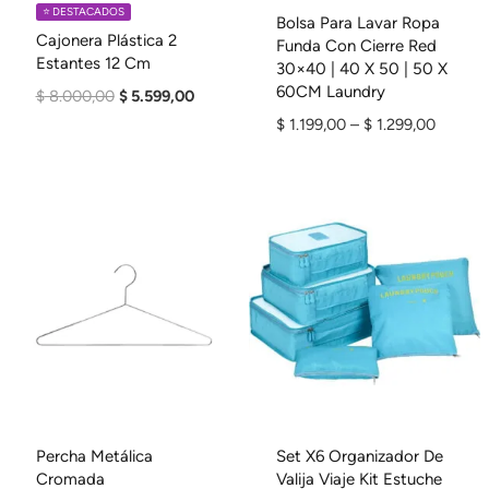
⭐️ DESTACADOS
Bolsa Para Lavar Ropa
Cajonera Plástica 2
Funda Con Cierre Red
Estantes 12 Cm
30×40 | 40 X 50 | 50 X
60CM Laundry
El
El
$
8.000,00
$
5.599,00
Precio
Precio
Rango
$
1.199,00
–
$
1.299,00
Original
Actual
De
Era:
Es:
Precios
$ 8.000,00.
$ 5.599,00.
Desde
$ 1.199
Hasta
$ 1.299
Percha Metálica
Set X6 Organizador De
Cromada
Valija Viaje Kit Estuche