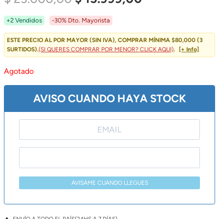
Precio
Precio
+2 Vendidos
-30% Dto. Mayorista
Original
Actual
ESTE PRECIO AL POR MAYOR (SIN IVA), COMPRAR MÍNIMA $80,000 (3
SURTIDOS).
(SI QUERES COMPRAR POR MENOR? CLICK AQUI)
.
[+ Info]
Era:
Es:
Agotado
$ 23.000,00.
$ 15.999,00.
AVISO CUANDO HAYA STOCK
AVISAME CUANDO LLEGUES
ENVÍO A TODO EL PAÍS(24HS A 7 DÍAS)