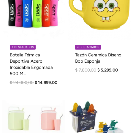
⭐️ DESTACADOS
⭐️ DESTACADOS
Botella Térmica
Tazón Ceramica Diseno
Deportiva Acero
Bob Esponja
Inoxidable Engomada
El
El
$
7.800,00
$
5.299,00
500 ML
Precio
Precio
El
El
$
24.000,00
$
14.999,00
Original
Actual
Precio
Precio
Era:
Es:
Original
Actual
$ 7.800,00.
$ 5.299,
Era:
Es:
$ 24.000,00.
$ 14.999,00.