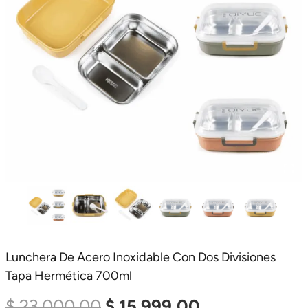
Lunchera De Acero Inoxidable Con Dos Divisiones
Tapa Hermética 700ml
El
El
$
23.000,00
$
15.999,00