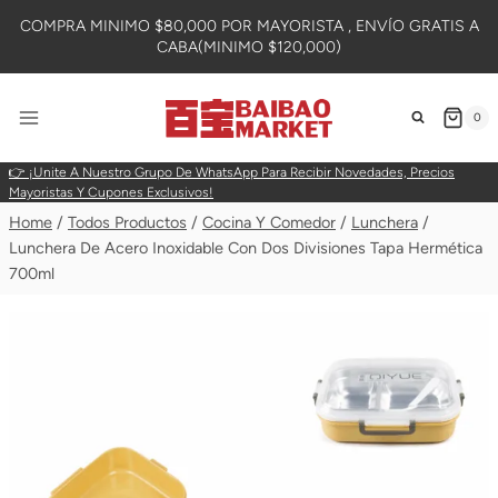
Skip
COMPRA MINIMO $80,000 POR MAYORISTA , ENVÍO GRATIS A
To
CABA(MINIMO $120,000)
Content
0
👉 ¡Unite A Nuestro Grupo De WhatsApp Para Recibir Novedades, Precios
Mayoristas Y Cupones Exclusivos!
Home
/
Todos Productos
/
Cocina Y Comedor
/
Lunchera
/
Lunchera De Acero Inoxidable Con Dos Divisiones Tapa Hermética
700ml