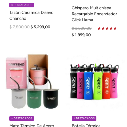
⭐️ DESTACADOS
Chispero Multichispa
Tazón Ceramica Diseno
Recargable Encendedor
Chancho
Click Llama
El
El
$
7.800,00
$
5.299,00
El
$
3.500,00
Precio
Precio
El
Precio
Valorado
$
1.999,00
En
Original
Actual
Precio
Original
4.50
Era:
Es:
De 5
Actual
Era:
$ 7.800,00.
$ 5.299,00.
Es:
$ 3.500,00.
$ 1.999,00.
⭐️ DESTACADOS
⭐️ DESTACADOS
Mate Térmico De Acero
Botella Térmica