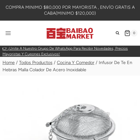
Skip
COMPRA MINIMO $80,000 POR MAYORISTA , ENVÍO GRATIS A
To
CABA(MINIMO $120,000)
Content
0
👉 ¡Unite A Nuestro Grupo De WhatsApp Para Recibir Novedades, Precios
Mayoristas Y Cupones Exclusivos!
Home
/
Todos Productos
/
Cocina Y Comedor
/
Infusor De Te En
Hebras Malla Colador De Acero Inoxidable