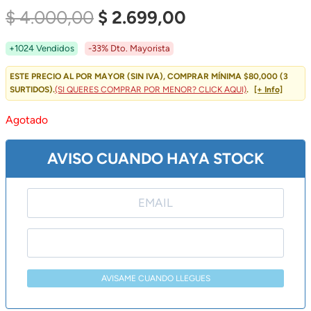
Valorado
21
El
El
$
4.000,00
$
2.699,00
4.86
Sobre
5 Basado
En
Precio
Precio
+1024 Vendidos
-33% Dto. Mayorista
Puntuaciones
De
Original
Actual
Clientes
ESTE PRECIO AL POR MAYOR (SIN IVA), COMPRAR MÍNIMA $80,000 (3
SURTIDOS).
(SI QUERES COMPRAR POR MENOR? CLICK AQUI)
.
[+ Info]
Era:
Es:
Agotado
$ 4.000,00.
$ 2.699,00.
AVISO CUANDO HAYA STOCK
AVISAME CUANDO LLEGUES