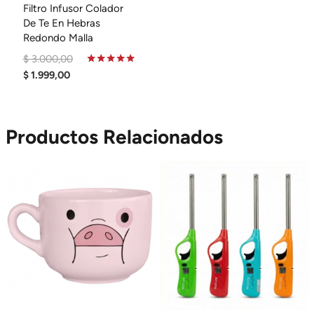
Filtro Infusor Colador
De Te En Hebras
Redondo Malla
El
$
3.000,00
El
Precio
Valorado
$
1.999,00
En
Precio
Original
5.00
De 5
Actual
Era:
Es:
$ 3.000,00.
Productos Relacionados
$ 1.999,00.