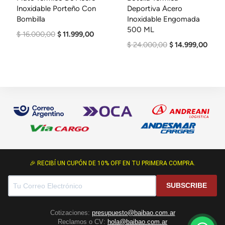
Inoxidable Porteño Con
Deportiva Acero
Bombilla
Inoxidable Engomada
500 ML
El
El
$
16.000,00
$
11.999,00
El
El
$
24.000,00
$
14.999,00
Precio
Precio
Precio
Preci
Original
Actual
Original
Actua
Era:
Es:
Era:
Es:
$ 16.000,00.
$ 11.999,00.
$ 24.000,00.
$ 14.
🎉 RECIBÍ UN CUPÓN DE 10% OFF EN TU PRIMERA COMPRA.
SUBSCRIBE
Cotizaciones:
presupuesto@baibao.com.ar
Reclamos o CV:
hola@baibao.com.ar