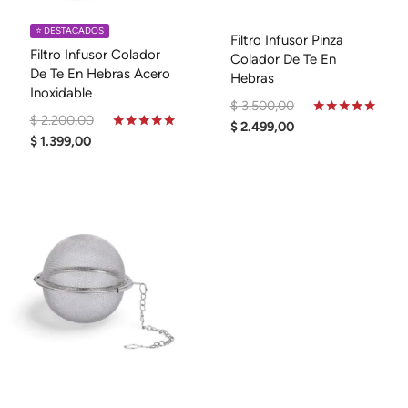
⭐️ DESTACADOS
Filtro Infusor Pinza
Filtro Infusor Colador
Colador De Te En
De Te En Hebras Acero
Hebras
Inoxidable
El
$
3.500,00
El
$
2.200,00
Precio
El
Valorado
$
2.499,00
En
El
Precio
Valorado
$
1.399,00
Original
Precio
5.00
En
Precio
Original
De 5
4.74
Era:
Actual
De 5
Actual
Era:
$ 3.500,00.
Es:
Es:
$ 2.200,00.
$ 2.499,00.
$ 1.399,00.