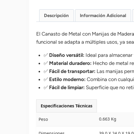
Descripción
Información Adicional
El Canasto de Metal con Manijas de Madera 
funcional se adapta a múltiples usos, ya sea e
✅
Diseño versátil:
Ideal para almacenar f
✅
Material duradero:
Hecho de metal res
✅
Fácil de transportar:
Las manijas perm
✅
Estilo moderno:
Combina con cualqui
✅
Fácil de limpiar:
Superficie que no ret
Especificaciones Técnicas
0.663 Kg
Peso
Dimensiones
39.0 X 24.0 X 19.