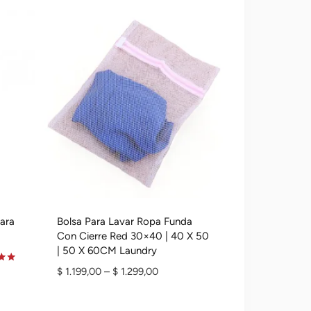
ara
Bolsa Para Lavar Ropa Funda
Con Cierre Red 30×40 | 40 X 50
| 50 X 60CM Laundry
Rango
$
1.199,00
–
$
1.299,00
o
De
Precios: