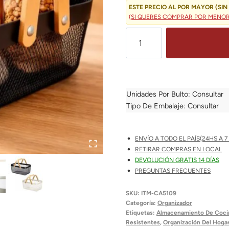
Era:
ESTE PRECIO AL POR MAYOR (SIN 
(SI QUERES COMPRAR POR MENOR?
$ 32
Canasto
De
Metal
Con
Manijas
Unidades Por Bulto: Consultar
De
Tipo De Embalaje: Consultar
Madera
|
ENVÍO A TODO EL PAÍS(24HS A 7 
Almacenamiento
RETIRAR COMPRAS EN LOCAL
Elegante
DEVOLUCIÓN GRATIS 14 DÍAS
Cantidad
PREGUNTAS FRECUENTES
SKU:
ITM-CA5109
Categoría:
Organizador
Etiquetas:
Almacenamiento De Coci
Resistentes
,
Organización Del Hoga