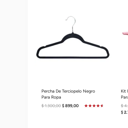
Percha De Terciopelo Negro
Kit
Para Ropa
Par
El
El
$
1.300,00
$
899,00
$
4.
Precio
Precio
Valorado
$
2.
En
Original
Actual
4.50
De 5
Era:
Es: