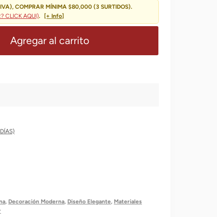
Es:
IVA), COMPRAR MÍNIMA $80,000 (3 SURTIDOS).
 CLICK AQUI)
.
[+ Info]
.000,00.
$ 21.399,00.
Agregar al carrito
DÍAS)
na
,
Decoración Moderna
,
Diseño Elegante
,
Materiales
r