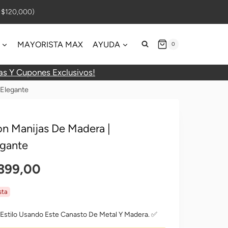
$120,000)
MAYORISTA MAX
AYUDA
0
as Y Cupones Exclusivos!
Elegante
n Manijas De Madera |
gante
El
399,00
io
Precio
sta
nal
Actual
Estilo Usando Este Canasto De Metal Y Madera. ✅