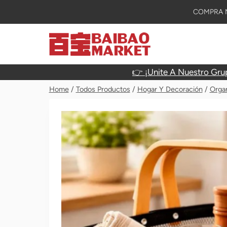
Skip
COMPRA M
To
Content
👉 ¡Unite A Nuestro Gru
Home
/
Todos Productos
/
Hogar Y Decoración
/
Orga