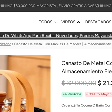
INIMO $80,000 POR MAYORISTA , ENVÍO GRATIS A CABA(MINIMO 
TODOS
VIDEOS 🔥
DESTACADOS
po De WhatsApp Para Recibir Novedades, Precios Mayorist
nizador
/
Canasto De Metal Con Manijas De Madera | Almacenamiento 
Canasto De Metal Co
Almacenamiento Ele
El
$
32.000,00
$
21.
Prec
+4 Vendidos
-33% Dto. Mayori
Origi
Organizá Tu Cocina O Baño Con 