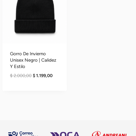
Gorro De Invierno
Unisex Negro | Calidez
Y Estilo
El
El
$
2.000,00
$
1.199,00
Precio
Precio
Original
Actual
Era:
Es:
$ 2.000,00.
$ 1.199,00.