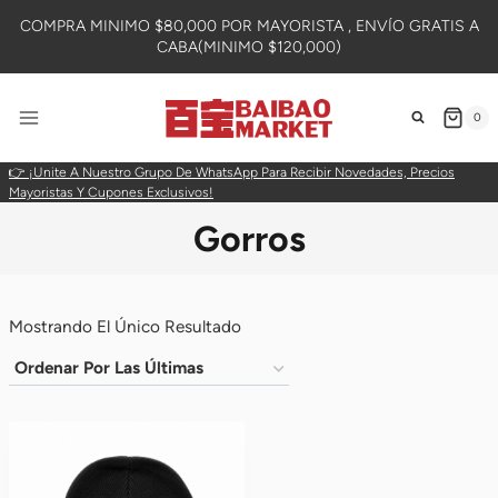
Skip
COMPRA MINIMO $80,000 POR MAYORISTA , ENVÍO GRATIS A
To
CABA(MINIMO $120,000)
Content
0
👉 ¡Unite A Nuestro Grupo De WhatsApp Para Recibir Novedades, Precios
Mayoristas Y Cupones Exclusivos!
Gorros
Mostrando El Único Resultado