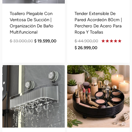
Toallero Plegable Con
Tender Extensible De
Ventosa De Succión |
Pared Acordeón 80cm |
Organización De Baño
Perchero De Acero Para
Multifuncional
Ropa Y Toallas
El
El
El
$
33.000,00
$
19.599,00
$
44.900,00
Precio
Precio
El
Precio
Valorado
$
26.999,00
En
Original
Actual
Precio
Original
5.00
De 5
Era:
Es:
Actual
Era:
$ 33.000,00.
$ 19.599,00.
Es:
$ 44.900,00.
$ 26.999,00.