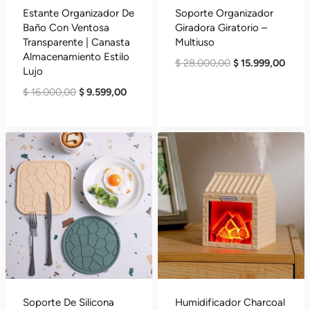
Estante Organizador De
Soporte Organizador
Baño Con Ventosa
Giradora Giratorio –
Transparente | Canasta
Multiuso
Almacenamiento Estilo
El
El
$
28.000,00
$
15.999,00
Lujo
Precio
Preci
El
El
$
16.000,00
$
9.599,00
Original
Actua
Precio
Precio
Era:
Es:
Original
Actual
$ 28.000,00.
$ 15.
Era:
Es:
$ 16.000,00.
$ 9.599,00.
Soporte De Silicona
Humidificador Charcoal