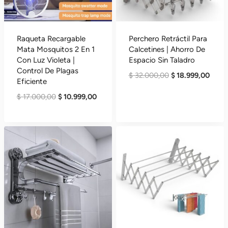
Raqueta Recargable
Perchero Retráctil Para
Mata Mosquitos 2 En 1
Calcetines | Ahorro De
Con Luz Violeta |
Espacio Sin Taladro
Control De Plagas
El
El
$
32.000,00
$
18.999,00
Eficiente
Precio
Preci
El
El
$
17.000,00
$
10.999,00
Original
Actua
Precio
Precio
Era:
Es:
Original
Actual
$ 32.000,00.
$ 18.
Era:
Es:
$ 17.000,00.
$ 10.999,00.