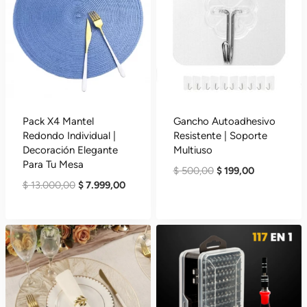
Pack X4 Mantel
Gancho Autoadhesivo
Redondo Individual |
Resistente | Soporte
Decoración Elegante
Multiuso
Para Tu Mesa
El
El
$
500,00
$
199,00
El
El
$
13.000,00
$
7.999,00
Precio
Precio
Precio
Precio
Original
Actual
Original
Actual
Era:
Es:
Era:
Es:
$ 500,00.
$ 199,00.
$ 13.000,00.
$ 7.999,00.