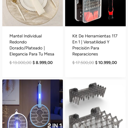
Mantel Individual
Kit De Herramientas 117
Redondo
En 1 | Versatilidad Y
Dorado/Plateado |
Precisión Para
Elegancia Para Tu Mesa
Reparaciones
El
El
El
El
$
13.000,00
$
8.999,00
$
17.500,00
$
10.999,00
Precio
Precio
Precio
Precio
Original
Actual
Original
Actua
Era:
Es:
Era:
Es:
$ 13.000,00.
$ 8.999,00.
$ 17.500,00.
$ 10.9